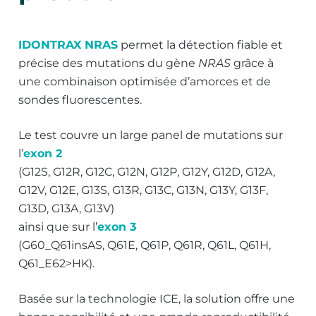
IDONTRAX NRAS
permet la détection fiable et
précise des mutations du gène
NRAS
grâce à
une combinaison optimisée d’amorces et de
sondes fluorescentes.
Le test couvre un large panel de mutations sur
l’
exon 2
(G12S, G12R, G12C, G12N, G12P, G12Y, G12D, G12A,
G12V, G12E, G13S, G13R, G13C, G13N, G13Y, G13F,
G13D, G13A, G13V)
ainsi que sur l’
exon 3
(G60_Q61insAS, Q61E, Q61P, Q61R, Q61L, Q61H,
Q61_E62>HK).
Basée sur la technologie ICE, la solution offre une