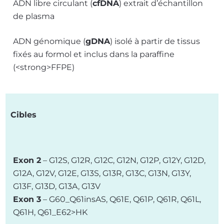
ADN libre circulant (
cfDNA
) extrait d’échantillon
de plasma
ADN génomique (
gDNA
) isolé à partir de tissus
fixés au formol et inclus dans la paraffine
(<strong>FFPE)
Cibles
Exon 2
– G12S, G12R, G12C, G12N, G12P, G12Y, G12D,
G12A, G12V, G12E, G13S, G13R, G13C, G13N, G13Y,
G13F, G13D, G13A, G13V
Exon 3
– G60_Q61insAS, Q61E, Q61P, Q61R, Q61L,
Q61H, Q61_E62>HK