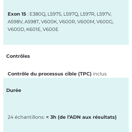
Exon 15
: E380Q, L597S, L597Q, L597R, L597V,
A598V, A598T, V600K, V600R, V600M, V600G,
V600D, K601E, V600E
Contrôles
Contrôle du processus cible (TPC)
inclus
Durée
24 échantillons:
< 3h (de l’ADN aux résultats)