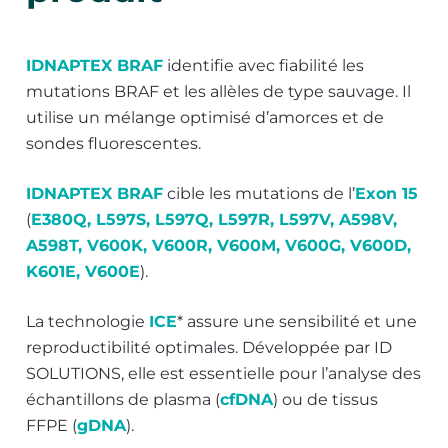
IDNAPTEX BRAF
identifie avec fiabilité les
mutations BRAF et les allèles de type sauvage. Il
utilise un mélange optimisé d’amorces et de
sondes fluorescentes.
IDNAPTEX BRAF
cible les mutations de l’
Exon 15
(
E380Q, L597S, L597Q, L597R, L597V, A598V,
A598T, V600K, V600R, V600M, V600G, V600D,
K601E, V600E
).
La technologie
ICE
* assure une sensibilité et une
reproductibilité optimales. Développée par ID
SOLUTIONS, elle est essentielle pour l’analyse des
échantillons de plasma (
cfDNA
) ou de tissus
FFPE (
gDNA
).