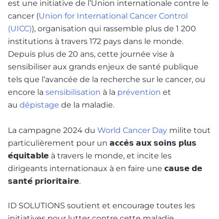
est une initiative de l’Union internationale contre le
cancer (
Union for International Cancer Control
(UICC)
), organisation qui rassemble plus de 1 200
institutions à travers 172 pays dans le monde.
Depuis plus de 20 ans, cette journée vise à
sensibiliser aux grands enjeux de santé publique
tels que l’avancée de la recherche sur le cancer, ou
encore la
sensibilisation
à la
prévention
et
au
dépistage
de la maladie.
La campagne 2024 du
World Cancer Day
milite tout
particulièrement pour un 𝗮𝗰𝗰𝗲̀𝘀 𝗮𝘂𝘅 𝘀𝗼𝗶𝗻𝘀 𝗽𝗹𝘂𝘀
𝗲́𝗾𝘂𝗶𝘁𝗮𝗯𝗹𝗲 à travers le monde, et incite les
dirigeants internationaux à en faire une 𝗰𝗮𝘂𝘀𝗲 𝗱𝗲
𝘀𝗮𝗻𝘁𝗲́ 𝗽𝗿𝗶𝗼𝗿𝗶𝘁𝗮𝗶𝗿𝗲.
ID SOLUTIONS soutient et encourage toutes les
initiatives pour lutter contre cette maladie.